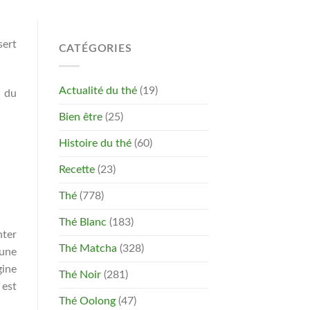
sert
CATÉGORIES
Actualité du thé
(19)
t du
Bien être
(25)
Histoire du thé
(60)
Recette
(23)
Thé
(778)
Thé Blanc
(183)
nter
Thé Matcha
(328)
 une
gine
Thé Noir
(281)
est
Thé Oolong
(47)