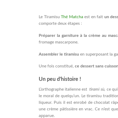
Le Tiramisu
Thé Matcha
est en fait
un dess
comporte deux étapes :
Préparer la garniture à la crème au mas
fromage mascarpone.
Assembler le tiramisu
en superposant la garn
Une fois constitué,
ce dessert sans cuisson 
Un peu d’histoire !
L’orthographe italienne est
tirami sù,
ce qui
le moral de quelqu’un. Le tiramisu traditio
liqueur. Puis il est enrobé de chocolat râ
une crème pâtissière en vrac. Ce n’est que
apparue.