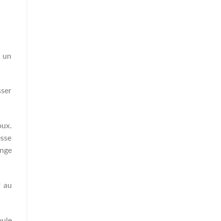
s un
sser
oux.
esse
ange
f au
oule