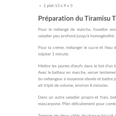
1 plat 13 x 9 x 3
Préparation du Tiramisu 
Pour le mélange de matcha, fouetter ens
saladier peu profond jusqu’à homogénéité. L
Pour la crème, mélanger le sucre et l’eau d
mijoter 1 minute.
Mettre les jaunes d’œufs dans le bol d’un 
Avec le batteur en marche, verser lentemen
du mélangeur à moyenne-élevée et battre ju
ait triplé de volume, environ 8 minutes.
Dans un autre saladier propre et frais, ba
mascarpone. Plier délicatement pour combi
Tremper les deux côtés de chaque biscuit à