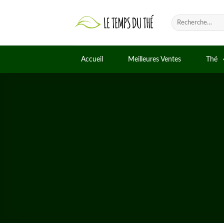
Skip
to
Recherche
pour :
content
Accueil
Meilleures Ventes
Thé