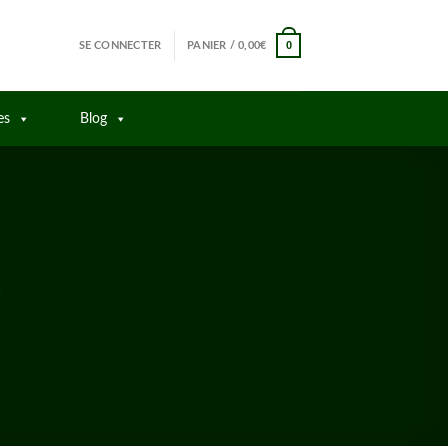
0
SE CONNECTER
PANIER /
0,00
€
es
Blog
a