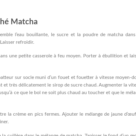
Thé Matcha
emble l’eau bouillante, le sucre et la poudre de matcha dan
aisser refroidir.
ans une petite casserole à feu moyen. Porter à ébullition et lai
batteur sur socle muni d’un fouet et fouetter à vitesse moyen-d
t et très délicatement le sirop de sucre chaud. Augmenter la vit
squ’à ce que le bol ne soit plus chaud au toucher et que le mél
ttre la crème en pics fermes. Ajouter le mélange de jaune d’œu
ner.
 la cuillère dans le mélange de matcha. Tapisser le fond d’un m