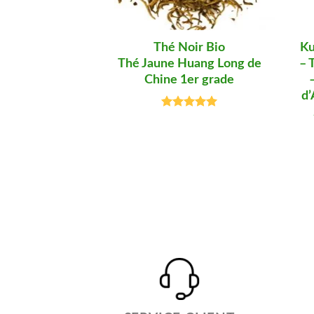
Thé Noir Bio
Ku
Thé Jaune Huang Long de
– 
Chine 1er grade
d’
Note
5.00
sur 5