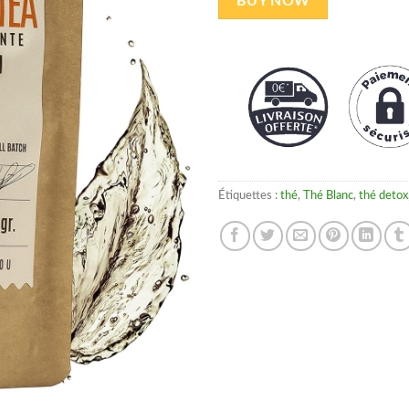
BUY NOW
Étiquettes :
thé
,
Thé Blanc
,
thé detox