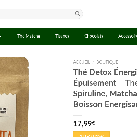
Thé Matcha
Tisanes
Chocolats
Accessoir
ACCUEIL
/
BOUTIQUE
Thé Detox Énergi
Épuisement – The 
Spiruline, Match
Boisson Energisa
17,99
€