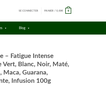
0
SE CONNECTER
PANIER /
0,00
€
es
Blog
e – Fatigue Intense
Vert, Blanc, Noir, Maté,
a, Maca, Guarana,
nte, Infusion 100g