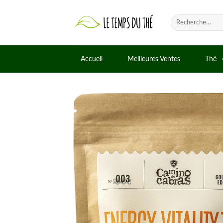
Skip
to
Recherche
pour :
content
Accueil
Meilleures Ventes
Thé