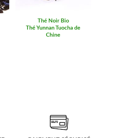
Thé Noir Bio
Thé Noi
Thé Yunnan Tuocha de
Thé Darjeel
Chine
Tums
Note
4
sur 5