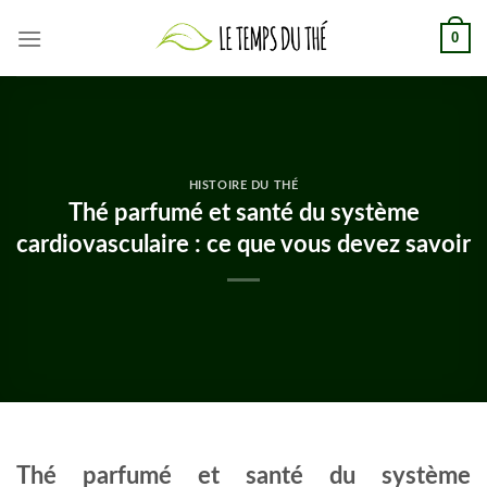
Skip
0
to
content
HISTOIRE DU THÉ
Thé parfumé et santé du système
cardiovasculaire : ce que vous devez savoir
Thé parfumé et santé du système