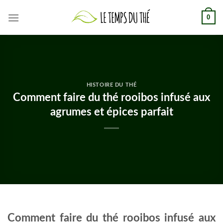
Skip
0
to
content
HISTOIRE DU THÉ
Comment faire du thé rooibos infusé aux
agrumes et épices parfait
Comment faire du thé rooibos infusé aux