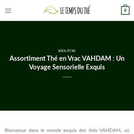
Skip
0
to
content
BIEN ÊTRE
Assortiment Thé en Vrac VAHDAM : Un
Voyage Sensorielle Exquis
Bienvenue dans le monde exquis des thés VAHDAM, où