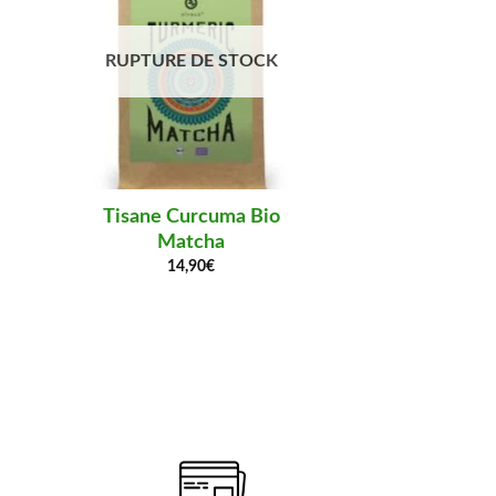
RUPTURE DE STOCK
Tisane Curcuma Bio
Tisane
Matcha
Cal
14,90
€
Note
5
sur 5