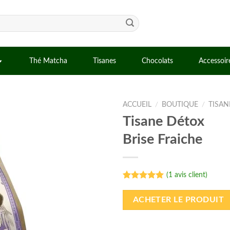
Thé Matcha
Tisanes
Chocolats
Accessoir
ACCUEIL
/
BOUTIQUE
/
TISAN
Tisane Détox
Brise Fraiche
(
1
avis client)
Noté
1
5.00
sur 5 basé
ACHETER LE PRODUIT
sur
notation
client