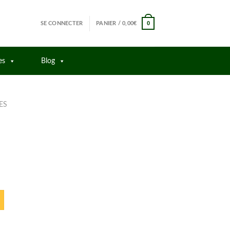
0
SE CONNECTER
PANIER /
0,00
€
es
Blog
ES