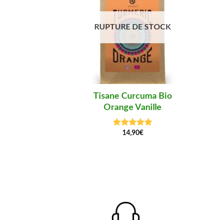
RUPTURE DE STOCK
Tisane Curcuma Bio
Orange Vanille
14,90
€
Note
5.00
sur 5