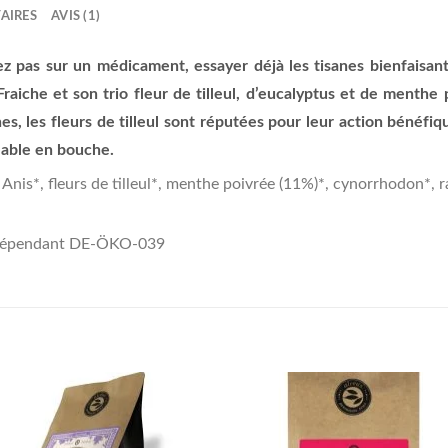
AIRES
AVIS (1)
z pas sur un médicament, essayer déjà les tisanes bienfaisan
raiche et son trio fleur de tilleul, d’eucalyptus et de menthe
hes, les fleurs de tilleul sont réputées pour leur action bénéfi
réable en bouche.
Anis*, fleurs de tilleul*, menthe poivrée (11%)*, cynorrhodon*, r
ndépendant DE-ÖKO-039