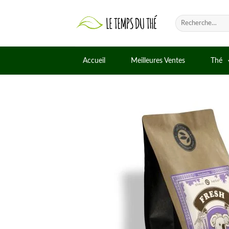
Skip
to
Recherche
pour :
content
Accueil
Meilleures Ventes
Thé