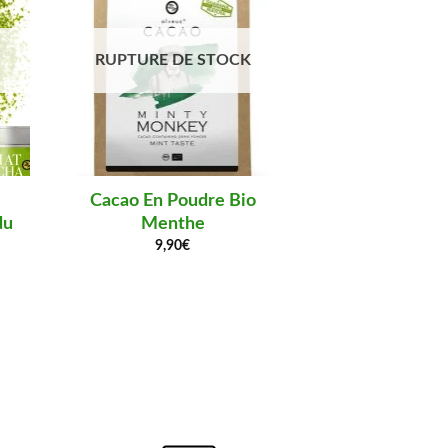
RUPTURE DE STOCK
Cacao En Poudre Bio
Thé Mat
du
Menthe
Matcha Delu
Jap
9,90
€