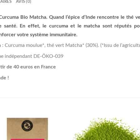
AIRES
AVIS (0)
 Curcuma Bio Matcha. Quand l’épice d’Inde rencontre le thé v
re santé. En effet, le curcuma et le matcha sont réputés po
enforcer votre système immunitaire.
 Curcuma moulue*, thé vert Matcha* (30%). (*Issu de l‘agricultu
sme indépendant DE-ÖKO-039
rtir de 40 euros en France
de !