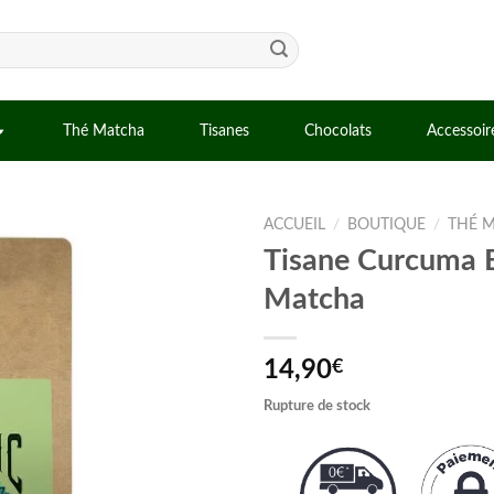
Thé Matcha
Tisanes
Chocolats
Accessoir
ACCUEIL
/
BOUTIQUE
/
THÉ 
Tisane Curcuma 
Matcha
14,90
€
Rupture de stock