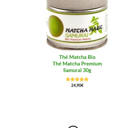
Thé Matcha Bio
Thé Matcha Premium
Samuraï 30g
24,90
€
Note
4.75
sur 5