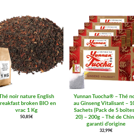
Thé noir nature English
Yunnan Tuocha® – Thé no
reakfast broken BIO en
au Ginseng Vitalisant – 1
vrac 1 Kg
Sachets (Pack de 5 boîtes
20) – 200g – Thé de Chi
50,85
€
garanti d’origine
32,99
€