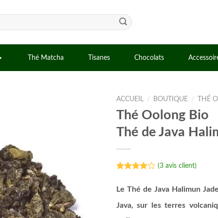
Thé Matcha
Tisanes
Chocolats
Accessoir
ACCUEIL
/
BOUTIQUE
/
THÉ 
Thé Oolong Bio
Thé de Java Hali
(
3
avis client)
Noté
3
4.00
sur
Le Thé de Java Halimun Jade 
5 basé
sur
Java, sur les terres volcan
notations
client