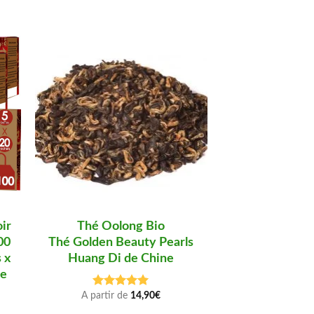
-10%
ir
Thé Oolong Bio
Kusmi Tea – Ea
00
Thé Golden Beauty Pearls
Thé noir à la
 x
Huang Di de Chine
Boîte 100 g –
ne
tass
14,90
€
A partir de
14,90
€
Note
5.00
sur 5
i