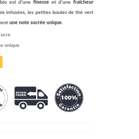
bio est d‘une
finesse
et d‘une
fraîcheur
s infusées, les petites boules de thé vert
ilent
une note sucrée unique
.
-ocre
ée unique