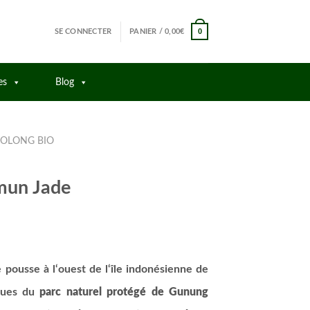
0
SE CONNECTER
PANIER /
0,00
€
es
Blog
OOLONG BIO
mun Jade
pousse à l‘ouest de l‘île indonésienne de
iques du
parc naturel protégé de Gunung