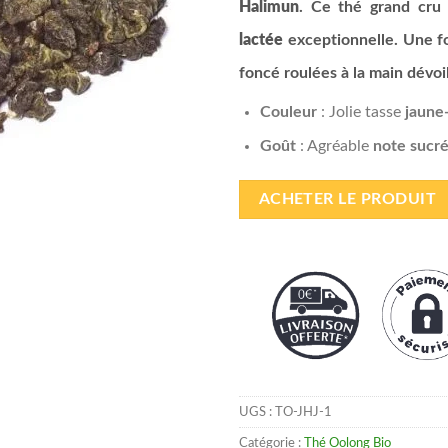
Halimun
. Ce thé grand cru 
lactée
exceptionnelle. Une foi
foncé roulées à la main dévo
Couleur
: Jolie tasse
jaune
Goût
: Agréable
note sucr
ACHETER LE PRODUIT
UGS :
TO-JHJ-1
Catégorie :
Thé Oolong Bio