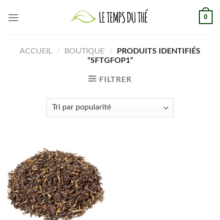
Skip
0
to
content
ACCUEIL
/
BOUTIQUE
/
PRODUITS IDENTIFIÉS
“SFTGFOP1”
FILTRER