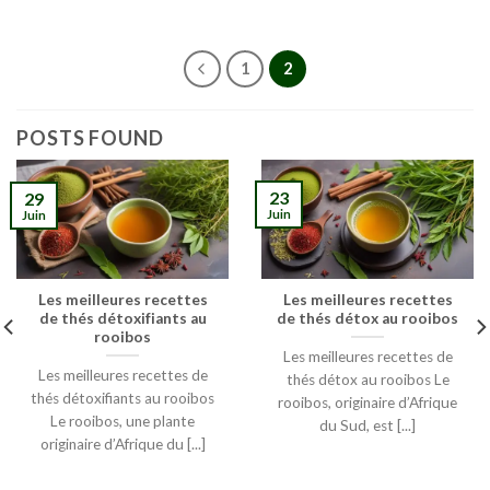
Note
4.00
sur
5
1
2
POSTS FOUND
23
29
Juin
Juin
Les meilleures recettes
Les meilleures recettes
de thés détoxifiants au
de thés détox au rooibos
rooibos
Les meilleures recettes de
Les meilleures recettes de
thés détox au rooibos Le
thés détoxifiants au rooibos
rooibos, originaire d’Afrique
Le rooibos, une plante
du Sud, est [...]
originaire d’Afrique du [...]