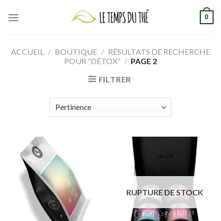
Skip
0
to
content
ACCUEIL
/
BOUTIQUE
/
RÉSULTATS DE RECHERCHE
POUR “DÉTOX”
/
PAGE 2
FILTRER
RUPTURE DE STOCK