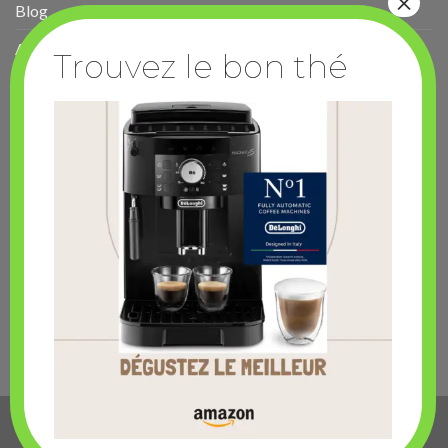
Blog
Avis
AIDE
Conditions Générales de Vente et d’Utilisation
Politique de confidentialité
Suivre ma commande
Mon compte
Livraison
Retour