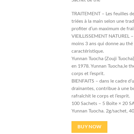
Sachet de thé
TRAITEMENT – Les feuilles de
triées à la main selon une trad
profiter d’un maximum de fraîc
VIEILLISSEMENT NATUREL – su
moins 3 ans qui donne au thé
caractéristique.
Yunnan Tuocha (Zouji Tuocha)
en 1978. Yunnan Tuocha,le thé 
corps et l’esprit.
BIENFAITS – dans le cadre d’u
drainantes, contribue à une b
rafraîchit le corps et l’esprit.
100 Sachets – 5 Boîte × 20 
Yunnan Tuocha. 2g/sachet, 40
BUY NOW