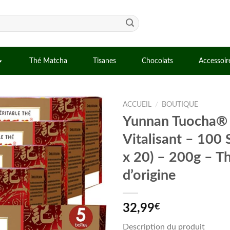
Thé Matcha
Tisanes
Chocolats
Accessoir
ACCUEIL
/
BOUTIQUE
Yunnan Tuocha® 
Vitalisant – 100 
x 20) – 200g – Th
d’origine
32,99
€
Description du produit