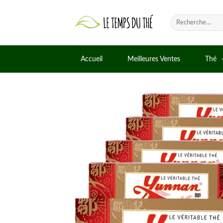
Skip
to
Recherche
pour :
content
Accueil
Meilleures Ventes
Thé