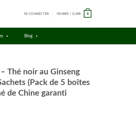
0
SE CONNECTER
PANIER /
0,00
€
es
Blog
– Thé noir au Ginseng
Sachets (Pack de 5 boîtes
é de Chine garanti